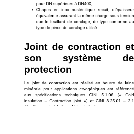
pour DN supérieurs à DN400,
Chapes en inox austénitique recuit, d’épaisseur
équivalente assurant la même charge sous tension
que le feuillard de cerclage, de type conforme au
type de pince de cerclage utilisé.
Joint de contraction et
son système de
protection
Le joint de contraction est réalisé en bourre de laine
minérale pour applications cryogéniques est référencé
aux spécifications techniques CINI 5.1.06 (« Cold
insulation – Contraction joint ») et CINI 3.25.01 – 2.1
(Auxiliary materials for cold insulation).
Deux types de système de protection des joints de
contraction selon son positionnement dans le système de
frigorifuge
: